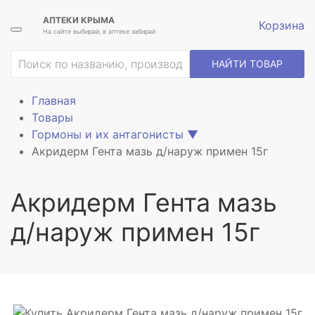
АПТЕКИ КРЫМА
Корзина
На сайте выбирай, в аптеке забирай
ие
НАЙТИ ТОВАР
Главная
Товары
Гормоны и их антагонисты
▼
Акридерм Гента мазь д/наруж примен 15г
Акридерм Гента мазь
д/наруж примен 15г