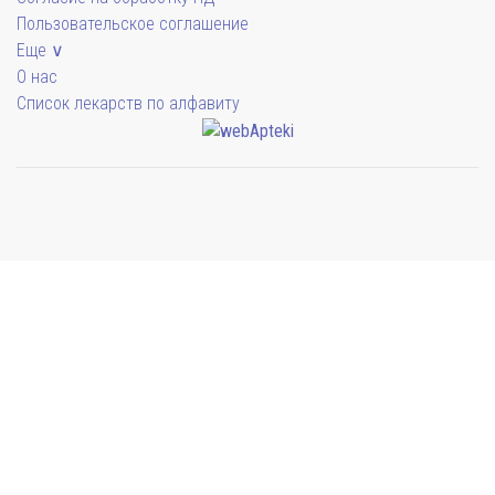
Пользовательское соглашение
Еще ∨
О нас
Список лекарств по алфавиту
Мы будем показывать аптеки для вашего города
Симферополь
38 отделений
Выбрать
Бахчисарай
4 отделения
Выбрать
Евпатория
21 отделение
Выбрать